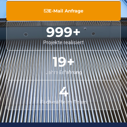
E-Mail Anfrage
1,000
+
Projekte realisiert
20
+
Jahre Erfahrung
5
Fachkräfte im Team