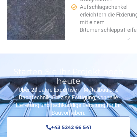
Aufschlagschenkel
erleichtern die Fixierun
mit einem
Bitumenschleppstreif
Starten Sie Ihr Projekt noch
heute
Über 20 Jahre Expertise in Metallbau und
Dachtechnik. Präzise Fertigung, schnelle
Lieferung und fachkundige Beratung für Ihr
Bauvorhaben.
+43 5242 66 541